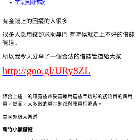
苗栗民間借款
有金錢上的困擾的人很多
很多人急用錢卻求助無門 有時候就走上不好的借錢
管道..
所以我今天分享了一個合法的借錢管道給大家
http://goo.gl/URy8ZL
綜合上述，的確有些州妥善運用這些樂透彩的初始目的與用
意，然而，大多數的資金則都與原意相違背。
美國超級大樂透
新竹小額借錢