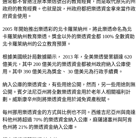
通常都不會挹注原本樂透號召的教育經費，而是取代原先的州
政府的教育經費。也就是說，州政府都把樂透資金拿來當作政
府資金使用。
2005 年開始推出樂透彩的北卡羅萊納州，將此樂透命名為北
卡羅萊納州教育樂透。獎金以外的樂透資金都 100% 全數資助
北卡羅萊納州的公立教育預算。
根據美國統計局數據顯示， 2013 年，全美樂透營業額達 620
億美元，其中 200 億美元的樂透資金都被州政府納入公庫使
用。其中 390 億美元為獎金、 30 億美元為行政手續費。
納入公庫的樂透資金，有些用途公開，然而，另一些用途則無
公開。賓夕法尼亞州將全數樂透資金用於老年人相關福利計
劃。威斯康辛州則將樂透資金用於減免資產稅賦。
每州挪用樂透資金的方式與比例也不同。西維吉尼亞州與南達
科他州將超過 70% 的樂透資金納入公庫，麻薩諸塞州與阿肯
色州將 21% 的樂透資金納入公庫。