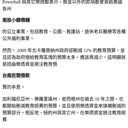
Powerball 與其它樂透都表示，獎金以外的款項都會資助美國
各州
南投小額借錢
的公立事業，包括教育、公園、救護站、退休老兵醫療等各種
公共福利事業。
然而， 2009 年北卡羅萊納州政府卻刪減 12% 的教育預算，並
且認為政府撥給教育區塊的預算太多，應該再減少。這明顯就
是扭曲樂透資金挹注教育預
台南民間借款
算的本意。
加利福尼亞州、佛羅里達州、密西根州在過去 10 年之間，也
都開始刪減教育經費的預算，並且使用樂透資金來填補刪減的
預算部分。相反地，紐約州與其它州，在樂透資金挹注教育經
費