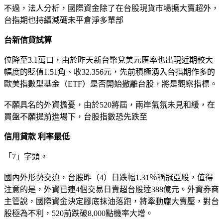
不過，法人分析，國際資金除了在台股現貨市場擴大賣超外，
台指期也持續減碼未平倉淨多單部
台新信貸試算
位降至3.1萬口，由於昨天新台幣兌美元匯率也出現近期較大
幅度的貶值1.51角、收32.356元，先前積極湧入台指期作多的
歐美指數型基金（ETF）是否開始撤離台股，將是觀察指標。
不願具名的外資擔憂，由於520將屆，兩岸氣氛未見和緩，在
買盤不願提前進場下，台股指數恐先跌至
信用貸款 利率最低
「7」字頭。
國內外形勢交迫，台股昨（4）日跌幅1.31％稱冠亞股，值得
注意的是，外資已連4個交易日賣超台股達388億元。外資券商
主管說，國際資金決定腳底抹油落跑，將牽動龐大賣壓，對台
股極為不利，520前跌破8,000點機率大增。