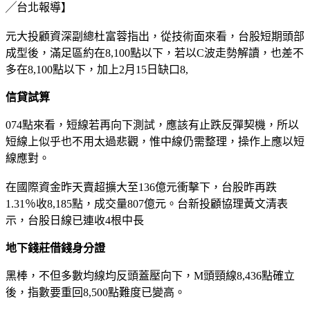
╱台北報導】
元大投顧資深副總杜富蓉指出，從技術面來看，台股短期頭部
成型後，滿足區約在8,100點以下，若以C波走勢解讀，也差不
多在8,100點以下，加上2月15日缺口8,
信貸試算
074點來看，短線若再向下測試，應該有止跌反彈契機，所以
短線上似乎也不用太過悲觀，惟中線仍需整理，操作上應以短
線應對。
在國際資金昨天賣超擴大至136億元衝擊下，台股昨再跌
1.31％收8,185點，成交量807億元。台新投顧協理黃文清表
示，台股日線已連收4根中長
地下錢莊借錢身分證
黑棒，不但多數均線均反頭蓋壓向下，M頭頸線8,436點確立
後，指數要重回8,500點難度已變高。