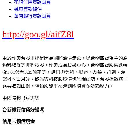
花旗信用貸款試算
機車貸款條件
華南銀行貸款試算
http://goo.gl/aifZ8l
由於昨天台股重挫是因為國際油價走跌，以台塑四寶為主的原
物料族群等非科技股，昨天成為殺盤重心，台塑四寶股價跌幅
從1.61％至3.35％不等，連同聯發科、聯電、友達、群創、漢
微科、日月光、矽品等科技股股價也呈現弱勢，台股指數遂一
路兵敗如山倒，權值股幾乎都遭到國際資金調節壓力。
中國時報【張志榮
台新銀行信貸好過嗎
信用卡預借現金