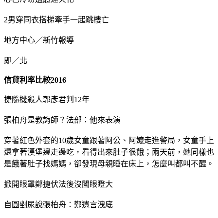
2男穿同衣搭梯牽手一起跳樓亡
地方中心／新竹報導
即／北
信貸利率比較2016
捷隨機殺人郭彥君判12年
張柏舟是教誨師？法部：他來表演
穿著紅色外套的10歲女童跟著阿公、阿嬤走進警局，女童手上
還拿著漢堡邊走邊吃，看得出來肚子很餓；兩天前，她同樣也
是餓著肚子找媽媽，卻發現母親睡在床上，怎麼叫都叫不醒。
掀開眼罩鄭捷伏法後沒闔眼瞪大
自圓剉尿說張柏舟：鄭遺言洩底