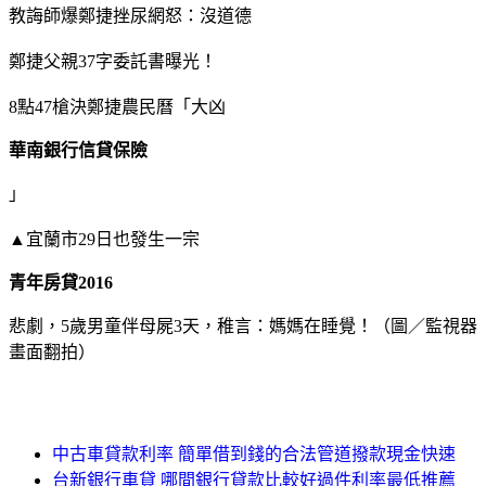
教誨師爆鄭捷挫尿網怒：沒道德
鄭捷父親37字委託書曝光！
8點47槍決鄭捷農民曆「大凶
華南銀行信貸保險
」
▲宜蘭市29日也發生一宗
青年房貸2016
悲劇，5歲男童伴母屍3天，稚言：媽媽在睡覺！（圖／監視器
畫面翻拍）
中古車貸款利率 簡單借到錢的合法管道撥款現金快速
台新銀行車貸 哪間銀行貸款比較好過件利率最低推薦