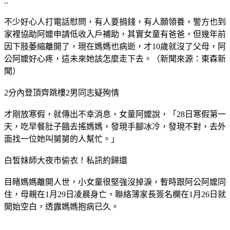
..
不少好心人打電話慰問，有人要捐錢，有人願領養，警方也到
家裡協助阿嬤申請低收入戶補助，其實女童有爸爸，但幾年前
因下肢萎縮離開了，現在媽媽也病逝，才10歲就沒了父母，阿
公阿嬤好心疼，這未來她該怎麼走下去。（新聞來源：東森新
聞）
2分內登頂齊跳樓2男同志疑殉情
才剛放寒假，就傳出不幸消息，女童阿嬤說，「28日寒假第一
天，吃早餐肚子餓去搖媽媽，發現手腳冰冷，發現不對，去外
面找一位她叫舅舅的人幫忙。」
白皙妹師大夜市偷衣！私訊約歸還
目睹媽媽離開人世，小女童很堅強沒掉淚，暫時跟阿公阿嬤同
住，母親在1月29日凌晨身亡，聯絡簿家長簽名欄在1月26日就
開始空白，透露媽媽抱病已久。