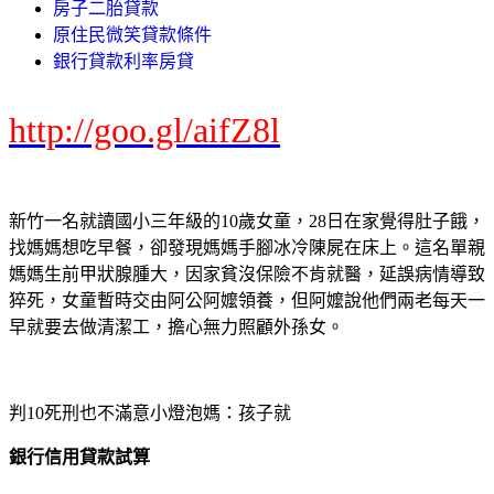
房子二胎貸款
原住民微笑貸款條件
銀行貸款利率房貸
http://goo.gl/aifZ8l
新竹一名就讀國小三年級的10歲女童，28日在家覺得肚子餓，
找媽媽想吃早餐，卻發現媽媽手腳冰冷陳屍在床上。這名單親
媽媽生前甲狀腺腫大，因家貧沒保險不肯就醫，延誤病情導致
猝死，女童暫時交由阿公阿嬤領養，但阿嬤說他們兩老每天一
早就要去做清潔工，擔心無力照顧外孫女。
判10死刑也不滿意小燈泡媽：孩子就
銀行信用貸款試算