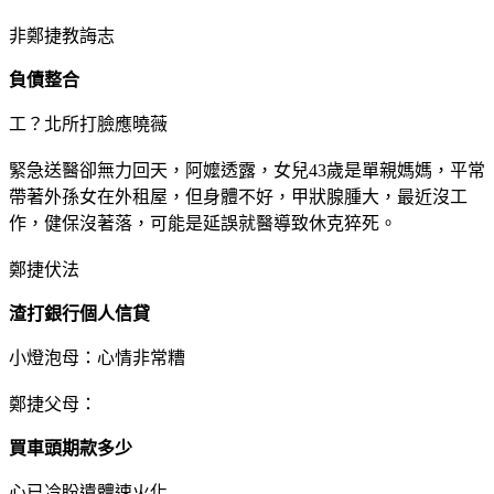
非鄭捷教誨志
負債整合
工？北所打臉應曉薇
緊急送醫卻無力回天，阿嬤透露，女兒43歲是單親媽媽，平常
帶著外孫女在外租屋，但身體不好，甲狀腺腫大，最近沒工
作，健保沒著落，可能是延誤就醫導致休克猝死。
鄭捷伏法
渣打銀行個人信貸
小燈泡母：心情非常糟
鄭捷父母：
買車頭期款多少
心已冷盼遺體速火化