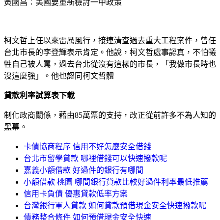
黃國昌：美國要重新檢討一中政策
柯文哲上任以來雷厲風行，接連清查過去重大工程案件，曾任
台北市長的李登輝表示肯定。他說，柯文哲處事認真，不怕犧
牲自己被人罵，過去台北從沒有這樣的市長，「我做市長時也
沒這麼強」。他也認同柯文哲體
貸款利率試算表下載
制化政商關係，藉由85萬票的支持，改正從前許多不為人知的
黑幕。
卡債協商程序 信用不好怎麼安全借錢
台北市留學貸款 哪裡借錢可以快速撥款呢
嘉義小額借款 好過件的銀行有哪間
小額借款 桃園 哪間銀行貸款比較好過件利率最低推薦
信用卡負債 優惠貸款低率方案
台灣銀行軍人貸款 如何貸款預借現金安全快速撥款呢
債務整合條件 如何預借現金安全快速