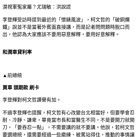
漠視軍冤家屬？尤瑞敏：洪說謊
李登輝受訪時提到最近的「懷錶風波」，柯文哲的「破銅爛
鐵」說並不是當著外賓面直接講，而是記者問問題時脫口而
出，他認為大家應該不要用惡意解釋，要用好意解釋。
和潤車貸利率
▲前總統
買車 頭期款 刷卡
李登輝對柯文哲讚譽有加。
不過李登輝也提醒，柯文哲有心改變台北相當好，但要學會忍
耐、冷靜、謙卑，畢竟當市長和當醫生不同，不是要開刀就開
刀，「要吞忍一點」，不需要講的就不要講。他說，若柯文哲
要選總統，還需要經過一些磨練、被罵站得住，推動的事情讓