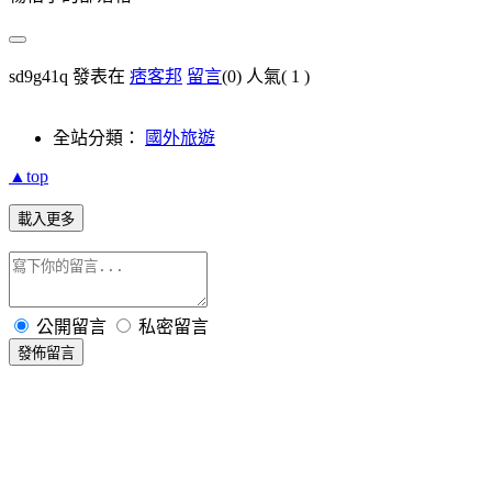
sd9g41q 發表在
痞客邦
留言
(0)
人氣(
1
)
全站分類：
國外旅遊
▲top
載入更多
公開留言
私密留言
發佈留言