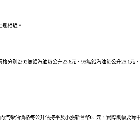
上週相近。
為92無鉛汽油每公升23.6元、95無鉛汽油每公升25.1元、98
內汽柴油價格每公升估持平及小漲新台幣0.1元，實際調幅要等