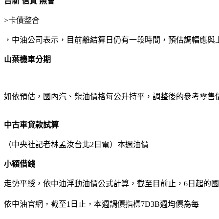
台新 信貸 照會
>
卡債整合
，中油公司表示，目前離結算日仍有一段時間，預估調幅應與
山葉機車分期
如依預估，國內汽、柴油價格每公升持平，調整後的參考零售價格分別
中古車貸款試算
（中央社記者林孟汝台北2日電）本週油價
小額借錢
走勢平綬，依中油浮動油價公式計算，截至目前止，6日起的國
依中油官網，截至1日止，本週調價指標7D3B週均價為每